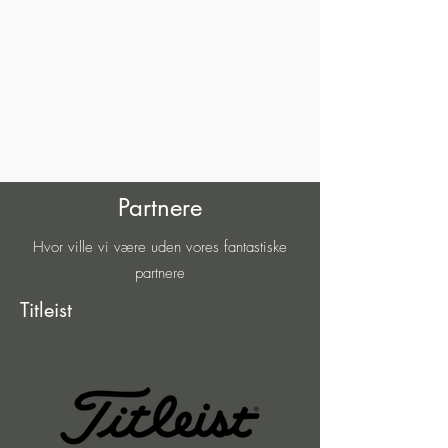
Partnere
Hvor ville vi være uden vores fantastiske
partnere
Titleist