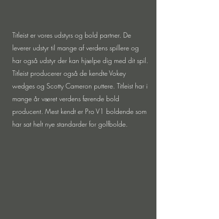
Titleist er vores udstyrs og bold partner. De
leverer udstyr til mange af verdens spillere og
har også udstyr der kan hjælpe dig med dit spil.
Titleist producerer også de kendte Vokey
wedges og Scotty Cameron puttere. Titleist har i
mange år været verdens førende bold
producent. Mest kendt er Pro V1 boldende som
har sat helt nye standarder for golfbolde.