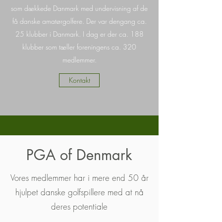
som dækkede Danmark med undervisning af de
få danske amatør­golfere. Der var dengang ca.
25 klubber i Danmark. I dag er der ca. 188
klubber som tæller foreningens ca. 320
medlemmer.
Kontakt
PGA of Denmark
Vores medlemmer har i mere end 50 år
hjulpet danske golfspillere med at nå
deres potentiale