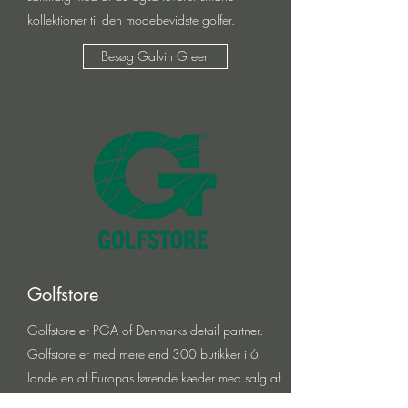
kollektioner til den modebevidste golfer.
Besøg Galvin Green
Golfstore
Golfstore er PGA of Denmarks detail partner.
Golfstore er med mere end 300 butikker i 6
lande en af Europas førende kæder med salg af
Golfudstyr. I alle Golfstores butikker bliver du