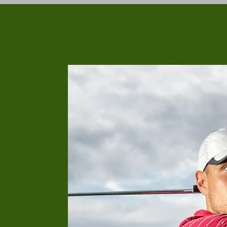
 blive
å
en