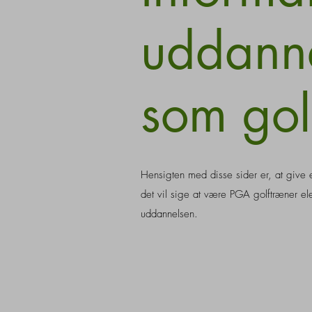
uddanne
som gol
Hensigten med disse sider er, at give e
det vil sige at være PGA golftræner el
uddannelsen.