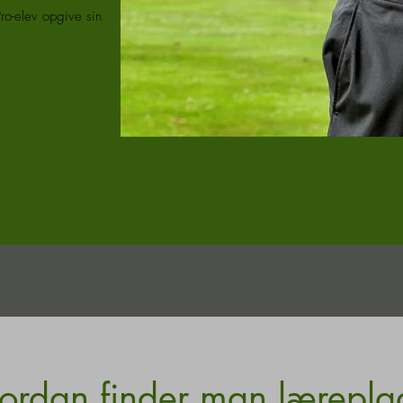
Pro-elev opgive sin
ordan finder man lærepla