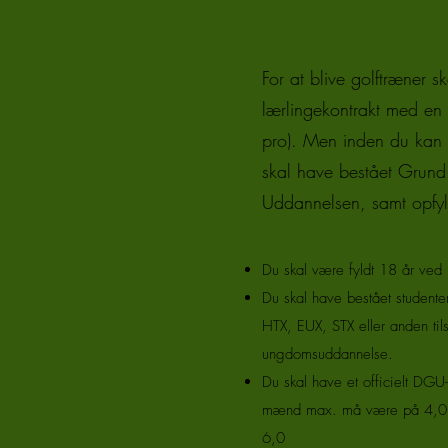
For at blive golftræner s
lærlingekontrakt med en
pro). Men inden du kan 
skal have bestået Grund
Uddannelsen, samt opfyl
Du skal være fyldt 18 år ved k
Du skal have bestået student
HTX, EUX, STX eller anden til
ungdomsuddannelse.
Du skal have et officielt DGU-
mænd max. må være på 4,0 o
6,0