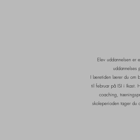
Elev uddannelsen er 
uddannelses p
I læretiden lærer du om 
til februar på ISI i Ikas
coaching, træningspri
skoleperioden tager du