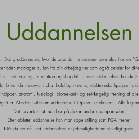
Uddannelsen
en 3-årig uddannelse, hvor du arbejder tre sæsoner som elev hos en P
erioden modtager du løn fra din arbejdsgiver som også betaler for din
bl.a. undervisning, reparation og shopdrift. Under uddannelsen har du 2
t. Her bliver du undervist i bl.a. boldflugtslovene, elektroniske hjælpemid
ncipper, anatomi, fysiologi, biomekanik og selvfølgelig træning af alle
 også en Akademi økonom uddannelse i Oplevelsesøkonomi. Alle fagene
Det forventes, at man bor på skolen under studieperioden.
Efter afsluttet uddannelse kan man søge stilling som PGA træner.
Når du har afsluttet uddannelsen er jobmulighederne virkeligt gode.