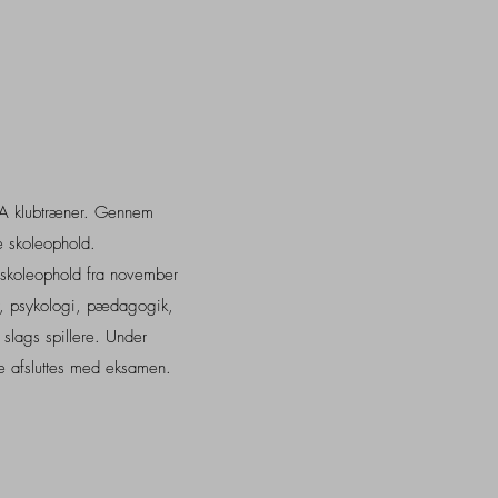
GA klubtræner. Gennem
e skoleophold.
 skoleophold fra november
ler, psykologi, pædagogik,
 slags spillere. Under
 afsluttes med eksamen.