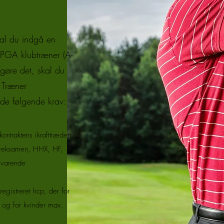
kal du indgå en
 PGA klubtræner (A-
gøre det, skal du
 Træner
de følgende krav:
ontraktens ikrafttræden
ereksamen, HHX, HF,
svarende
registreret hcp, der for
g for kvinder max.