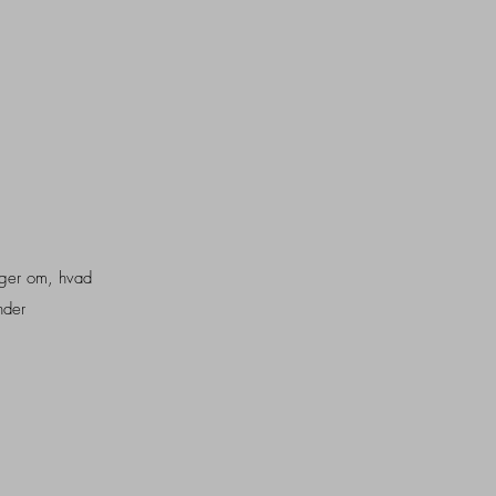
inger om, hvad
nder