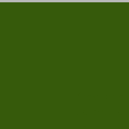
Krav for at
optaget p
uddannels