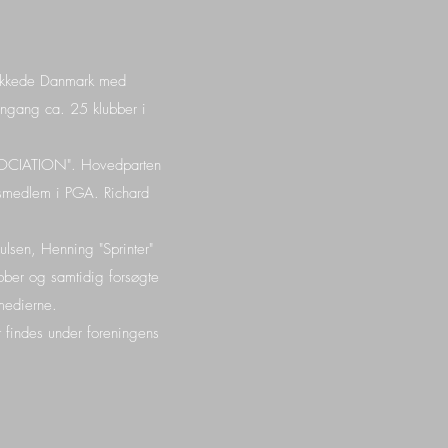
dækkede Danmark med
dengang ca. 25 klubber i
SSOCIATION". Hovedparten
esmedlem i PGA. Richard
ulsen, Henning "Sprinter"
ubber og samtidig forsøgte
 medierne.
 findes under foreningens