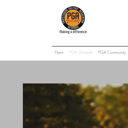
Hjem
PGA Generelt
PGA Community