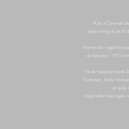
PGA of Denmark ble
undervisning af de få d
Navnet blev taget fra f
af trænerne i 1971 kom
På det tidspunkt havde D
Kristensen, Herluf Hansen
at spille
I dag tæller foreningen 