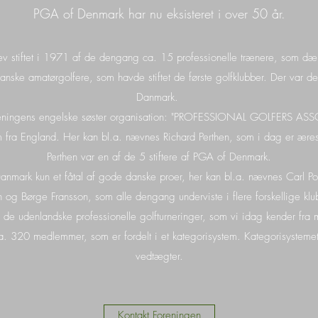
PGA of Denmark har nu eksisteret i over 50 år.
v stiftet i 1971 af de dengang ca. 15 professionelle trænere, som 
anske amatørgolfere, som havde stiftet de første golfklubber. Der var 
Danmark.
oreningens engelske søster organisation: "PROFESSIONAL GOLFERS A
 fra England. Her kan bl.a. nævnes Richard Perthen, som i dag er ær
Perthen var en af de 5 stiftere af PGA of Denmark.
anmark kun et fåtal af gode danske proer, her kan bl.a. nævnes Carl Po
 og Børge Fransson, som alle dengang underviste i flere forskellige kl
 i de udenlandske professionelle golfturneringer, som vi idag kender fra
ca. 320 medlemmer, som er fordelt i et kategorisystem. Kategorisystemet
vedtægter.
Kontakt Foreningen