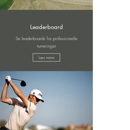
Leaderboard
Se leaderboards fra professionelle
turneringer
Læs mere