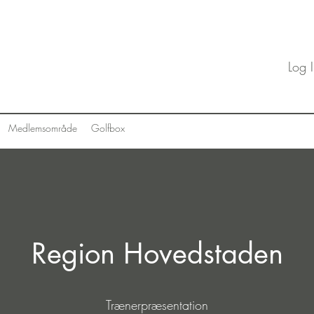
Log 
Medlemsområde
Golfbox
Region Hovedstaden
Trænerpræsentation